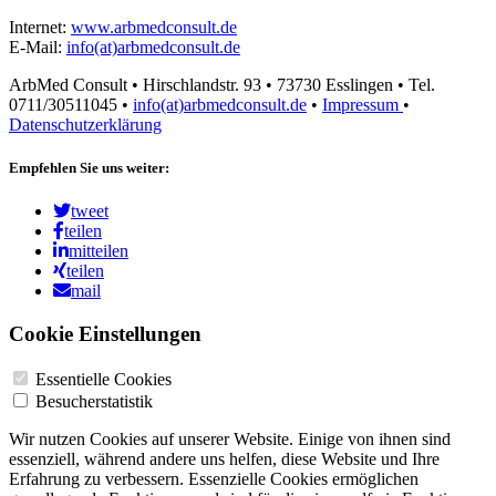
Internet:
www.arbmedconsult.de
E-Mail:
info(at)arbmedconsult.de
ArbMed Consult • Hirschlandstr. 93 • 73730 Esslingen • Tel.
0711/30511045 •
info(at)arbmedconsult.de
•
Impressum
•
Datenschutzerklärung
Empfehlen Sie uns weiter:
tweet
teilen
mitteilen
teilen
mail
Cookie Einstellungen
Essentielle Cookies
Besucherstatistik
Wir nutzen Cookies auf unserer Website. Einige von ihnen sind
essenziell, während andere uns helfen, diese Website und Ihre
Erfahrung zu verbessern. Essenzielle Cookies ermöglichen