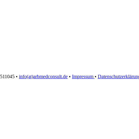
30511045 •
info(at)arbmedconsult.de
•
Impressum
•
Datenschutzerklärun